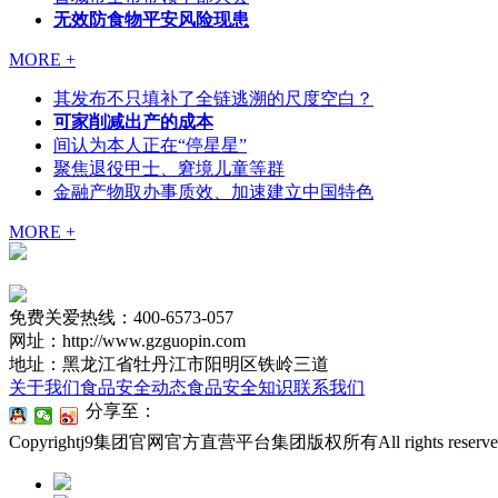
无效防食物平安风险现患
MORE +
其发布不只填补了全链逃溯的尺度空白？
可家削减出产的成本
间认为本人正在“停星星”
聚焦退役甲士、窘境儿童等群
金融产物取办事质效、加速建立中国特色
MORE +
免费关爱热线：400-6573-057
网址：http://www.gzguopin.com
地址：黑龙江省牡丹江市阳明区铁岭三道
关于我们
食品安全动态
食品安全知识
联系我们
分享至：
Copyrightj9集团官网官方直营平台集团版权所有All rights reserv